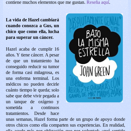
contiene muchos elementos que me gustan.
Reseña aquí
.
La vida de Hazel cambiará
cuando conozca a Gus, un
chico que como ella, lucha
para superar un cáncer.
Hazel acaba de cumplir 16
años. Y tiene cáncer. A pesar
de que un tratamiento ha
conseguido reducir su tumor
de forma casi milagrosa, es
una enferma terminal. Los
médicos no pueden decirle
cuánto tiempo le queda; solo
sabe que debe vivir pegada a
un tanque de oxígeno y
sometida a continuos
tratamientos. Desde hace
unas semanas, Hazel forma parte de un grupo de apoyo donde
otros chicos como ella comparten sus experiencias. En realidad,
ella acude más por obligación que por voluntad; ¿qué sentido